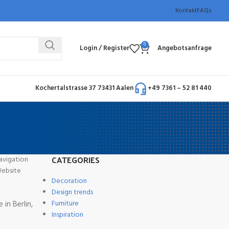
Kontakt
FAQs
0
Login / Register
Angebotsanfrage
Kochertalstrasse 37 73431 Aalen
+49 7361 – 52 81 440
CATEGORIES
Navigation
Website
Decoration
Design trends
Furniture
in Berlin,
Inspiration